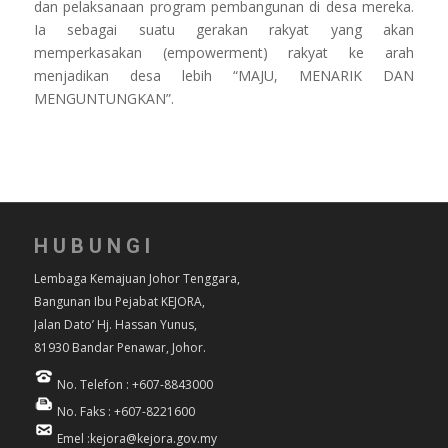
dan pelaksanaan program pembangunan di desa mereka.
Ia sebagai suatu gerakan rakyat yang akan
memperkasakan (empowerment) rakyat ke arah
menjadikan desa lebih “MAJU, MENARIK DAN
MENGUNTUNGKAN”.
HUBUNGI
Lembaga Kemajuan Johor Tenggara,
Bangunan Ibu Pejabat KEJORA,
Jalan Dato’ Hj. Hassan Yunus,
81930 Bandar Penawar, Johor.
No. Telefon : +607-8843000
No. Faks : +607-8221600
Emel :kejora@kejora.gov.my