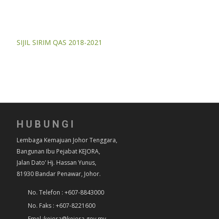
SIJIL SIRIM QAS 2018-2021
HUBUNGI
Lembaga Kemajuan Johor Tenggara,
Bangunan Ibu Pejabat KEJORA,
Jalan Dato’ Hj. Hassan Yunus,
81930 Bandar Penawar, Johor.
No. Telefon : +607-8843000
No. Faks : +607-8221600
Emel :kejora@kejora.gov.my