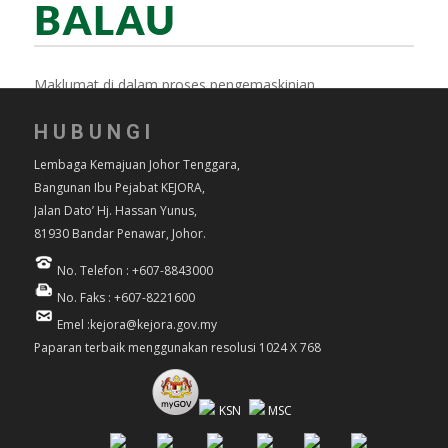
BALAU
Maklumat di dalam proses pengemaskinian.
HUBUNGI
Lembaga Kemajuan Johor Tenggara,
Bangunan Ibu Pejabat KEJORA,
Jalan Dato’ Hj. Hassan Yunus,
81930 Bandar Penawar, Johor.
No. Telefon : +607-8843000
No. Faks : +607-8221600
Emel :kejora@kejora.gov.my
Paparan terbaik menggunakan resolusi 1024 X 768