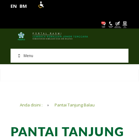
EN
BM
Menu
Anda disini :
»
Pantai Tanjung Balau
PANTAI TANJUNG