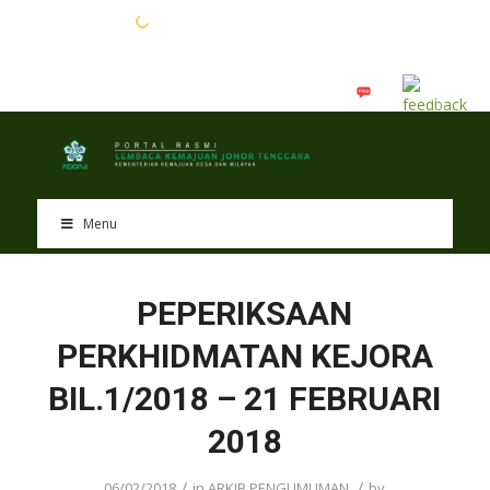
EN
BM
Menu
PEPERIKSAAN
PERKHIDMATAN KEJORA
BIL.1/2018 – 21 FEBRUARI
2018
/
/
06/02/2018
in
ARKIB PENGUMUMAN
by