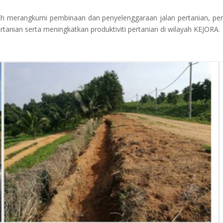
lah merangkumi pembinaan dan penyelenggaraan jalan pertanian, perp
nian serta meningkatkan produktiviti pertanian di wilayah KEJORA.