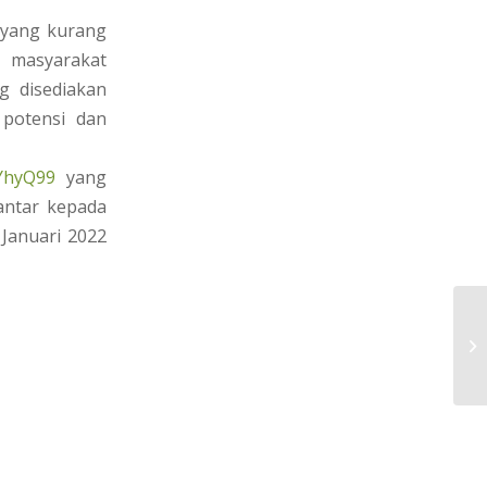
 yang kurang
 masyarakat
g disediakan
 potensi dan
5YhyQ99
yang
hantar kepada
Januari 2022
HA
BA