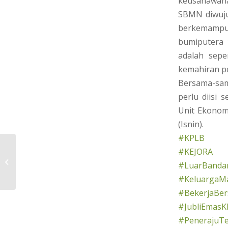
keusahawan
SBMN diwuju
berkemampu
bumiputera 
adalah sepe
kemahiran 
Bersama-sa
perlu diisi 
Unit Ekonom
(Isnin).
#KPLB
#KEJORA
PASUKAN SUKARELAWAN BENCANA
#LuarBandar
KEJORA
#KeluargaMa
#BekerjaBe
#JubliEmasK
#PenerajuT