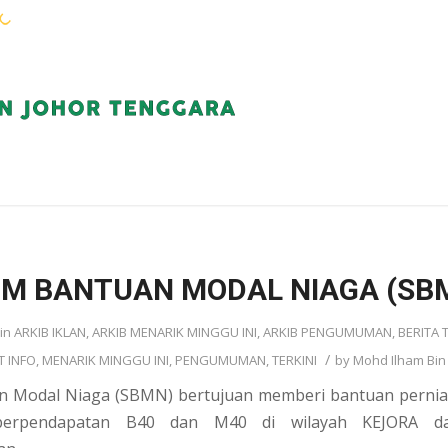
WARGA KEJORA
PERKHIDMATAN
KOMUN
IM BANTUAN MODAL NIAGA (SB
in
ARKIB IKLAN
,
ARKIB MENARIK MINGGU INI
,
ARKIB PENGUMUMAN
,
BERITA 
/
T INFO
,
MENARIK MINGGU INI
,
PENGUMUMAN
,
TERKINI
by
Mohd Ilham Bin
n Modal Niaga (SBMN) bertujuan memberi bantuan perni
berpendapatan B40 dan M40 di wilayah KEJORA da