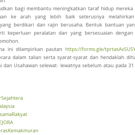
an.
dkan bagi membantu meningkatkan taraf hidup mereka
an ke arah yang lebih baik seterusnya melahirkan
yang berdikari dan rajin berusaha. Bentuk bantuan yan
rti keperluan peralatan dan yang bersesuaian dengan
pemohon.
ma ini dilampirkan pautan
https://forms.gle/tprtasAvSU
secara dalam talian serta syarat-syarat dan hendaklah di
i dan Usahawan selewat- lewatnya sebelum atau pada 31 
Sejahtera
laysia
rsamaRakyat
EJORA
erasKemakmuran