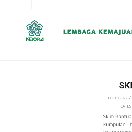
EN
BM
KORPORAT
SK
/
08/01/2022
LATES
Skim Bantua
kumpulan 