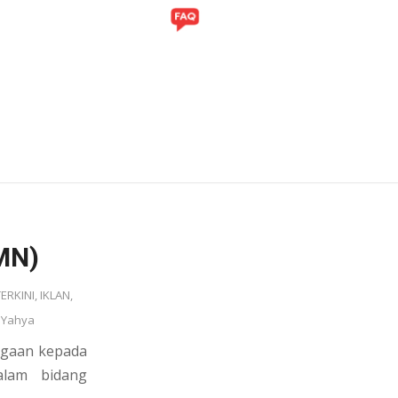
ITI
GALERI
MN)
TERKINI
,
IKLAN
,
 Yahya
agaan kepada
lam bidang