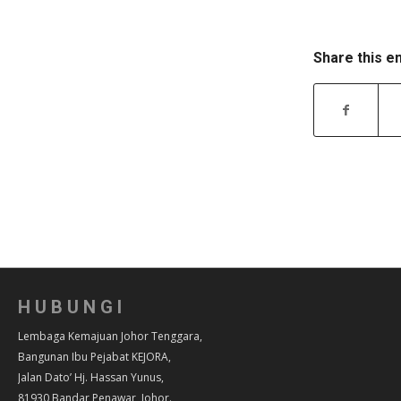
Share this e
HUBUNGI
Lembaga Kemajuan Johor Tenggara,
Bangunan Ibu Pejabat KEJORA,
Jalan Dato’ Hj. Hassan Yunus,
81930 Bandar Penawar, Johor.