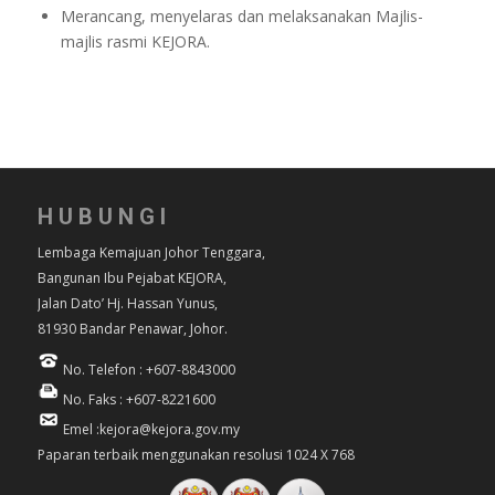
Merancang, menyelaras dan melaksanakan Majlis-
majlis rasmi KEJORA.
HUBUNGI
Lembaga Kemajuan Johor Tenggara,
Bangunan Ibu Pejabat KEJORA,
Jalan Dato’ Hj. Hassan Yunus,
81930 Bandar Penawar, Johor.
No. Telefon : +607-8843000
No. Faks : +607-8221600
Emel :kejora@kejora.gov.my
Paparan terbaik menggunakan resolusi 1024 X 768