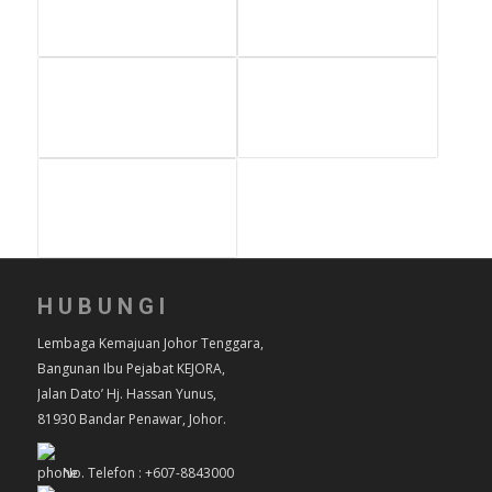
HUBUNGI
Lembaga Kemajuan Johor Tenggara,
Bangunan Ibu Pejabat KEJORA,
Jalan Dato’ Hj. Hassan Yunus,
81930 Bandar Penawar, Johor.
No. Telefon : +607-8843000