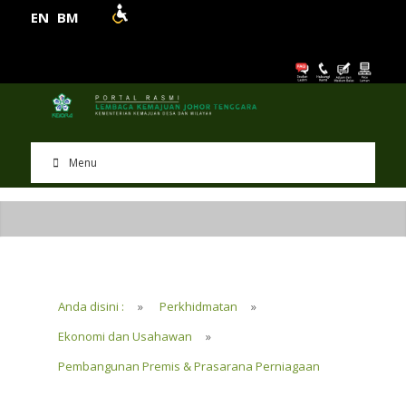
EN
BM
Menu
Anda disini :
»
Perkhidmatan
»
Ekonomi dan Usahawan
»
Pembangunan Premis & Prasarana Perniagaan