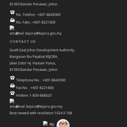
81930 Bandar Penawar, Johor.
No. Telefon : +607-8843000
No. Faks : +607-8221600
Emel :kejora@kejora.gov.my
CONTACT US
South East Johor Development Authority,
Bangunan Ibu Pejabat KEJORA,
Jalan Dato’ Hj. Hassan Yunus,
81930 Bandar Penawar, Johor.
Telephone No. : +607-8843000
Fax No. : +607-8221600
Hotline: 1-800-888620
Email :kejora@kejora.gov.my
Best viewed with resolution 1024 X 768