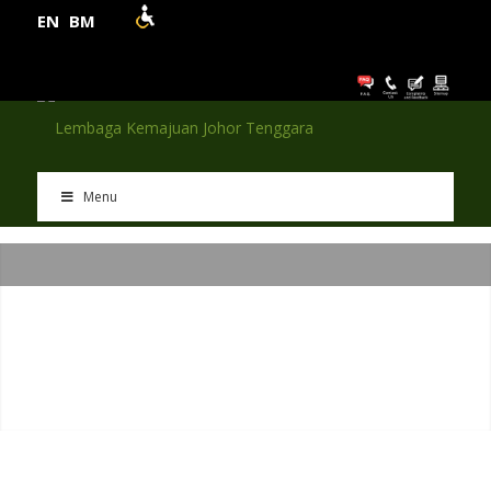
EN
BM
Menu