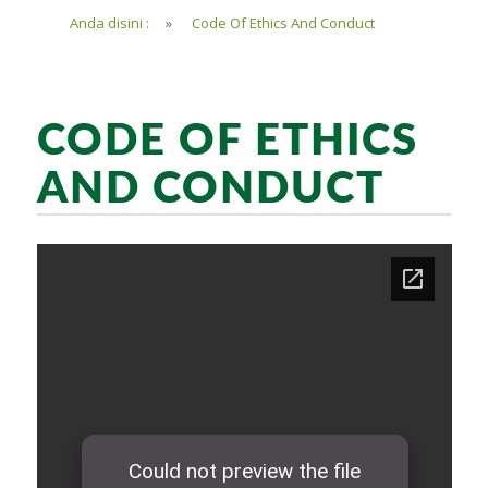
Anda disini :
»
Code Of Ethics And Conduct
CODE OF ETHICS
AND CONDUCT