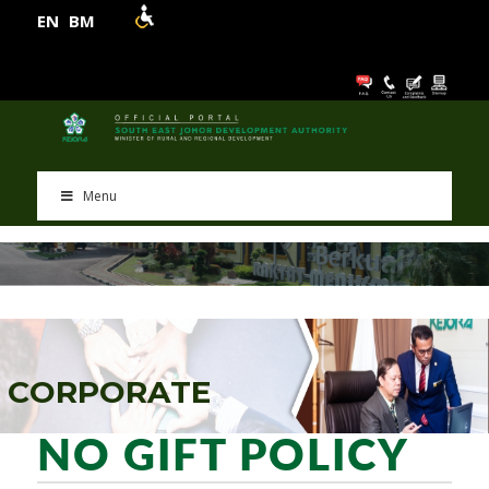
EN
BM
Menu
C
O
R
P
O
R
A
T
E
NO GIFT POLICY