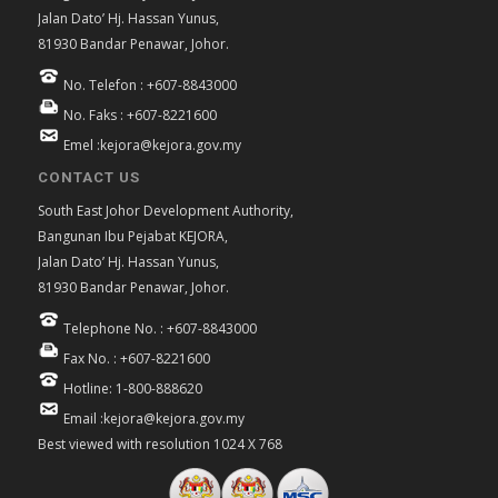
Jalan Dato’ Hj. Hassan Yunus,
81930 Bandar Penawar, Johor.
No. Telefon : +607-8843000
No. Faks : +607-8221600
Emel :kejora@kejora.gov.my
CONTACT US
South East Johor Development Authority,
Bangunan Ibu Pejabat KEJORA,
Jalan Dato’ Hj. Hassan Yunus,
81930 Bandar Penawar, Johor.
Telephone No. : +607-8843000
Fax No. : +607-8221600
Hotline: 1-800-888620
Email :kejora@kejora.gov.my
Best viewed with resolution 1024 X 768