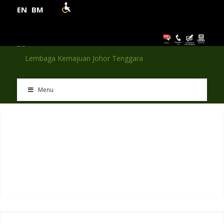
EN
BM
Menu