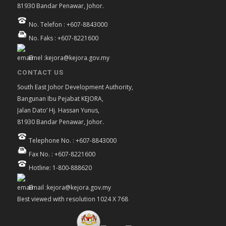
81930 Bandar Penawar, Johor.
No. Telefon : +607-8843000
No. Faks : +607-8221600
Emel :kejora@kejora.gov.my
CONTACT US
South East Johor Development Authority,
Bangunan Ibu Pejabat KEJORA,
Jalan Dato’ Hj. Hassan Yunus,
81930 Bandar Penawar, Johor.
Telephone No. : +607-8843000
Fax No. : +607-8221600
Hotline: 1-800-888620
Email :kejora@kejora.gov.my
Best viewed with resolution 1024 X 768