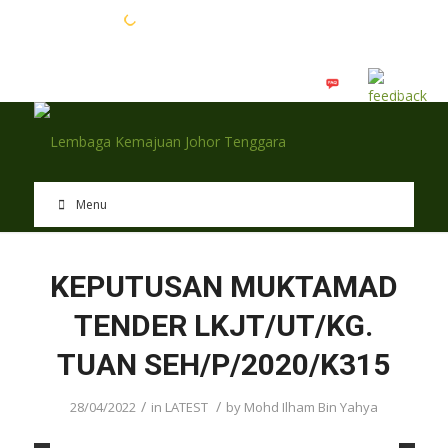
EN
BM
Menu
KEPUTUSAN MUKTAMAD
TENDER LKJT/UT/KG.
TUAN SEH/P/2020/K315
/
/
28/04/2022
in
LATEST
by
Mohd Ilham Bin Yahya