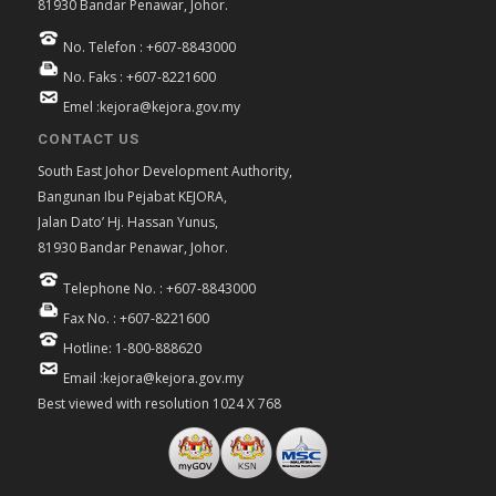
81930 Bandar Penawar, Johor.
No. Telefon : +607-8843000
No. Faks : +607-8221600
Emel :kejora@kejora.gov.my
CONTACT US
South East Johor Development Authority,
Bangunan Ibu Pejabat KEJORA,
Jalan Dato’ Hj. Hassan Yunus,
81930 Bandar Penawar, Johor.
Telephone No. : +607-8843000
Fax No. : +607-8221600
Hotline: 1-800-888620
Email :kejora@kejora.gov.my
Best viewed with resolution 1024 X 768