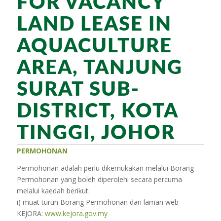
FOR VACANCY
LAND LEASE IN
AQUACULTURE
AREA, TANJUNG
SURAT SUB-
DISTRICT, KOTA
TINGGI, JOHOR
PERMOHONAN
Permohonan adalah perlu dikemukakan melalui Borang
Permohonan yang boleh diperolehi secara percuma
melalui kaedah berikut:
i) muat turun Borang Permohonan dari laman web
KEJORA:
www.kejora.gov.my