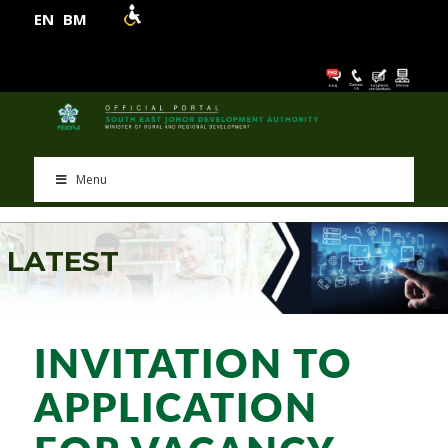
EN
BM
Menu
L
A
T
E
S
T
INVITATION TO
APPLICATION