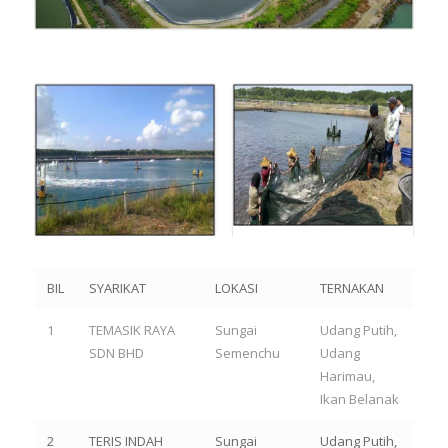
BIL
SYARIKAT
LOKASI
TERNAKAN
1
TEMASIK RAYA
Sungai
Udang Putih,
SDN BHD
Semenchu
Udang
Harimau,
Ikan Belanak
2
TERIS INDAH
Sungai
Udang Putih,