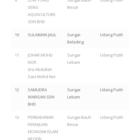
SENG
Besar
AQUACULTURE
SDN BHD
10
SULAIMAN JALIL
Sungai
Udang Putih
Belading
11
JOHAR MOHD
Sungai
Udang Putih
NOR
Lebam
d/a Abdullah
Sani Mohd Nor
12
SAMUDRA
Sungai
Udang Putih
WARISAN SDN
Lebam
BHD
13
PERBADANAN
Sungai Bauh
Udang Putih
KEMAJUAN
Besar
EKONOMI ISLAM
NEGERI