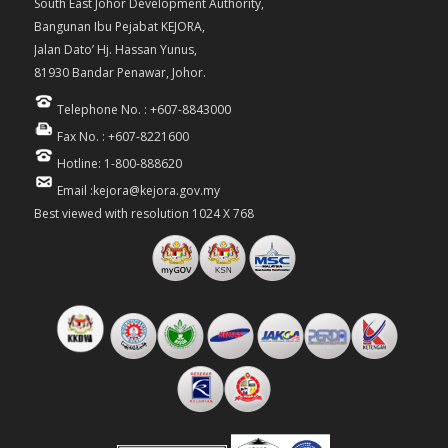
South East Johor Development Authority,
Bangunan Ibu Pejabat KEJORA,
Jalan Dato’ Hj. Hassan Yunus,
81930 Bandar Penawar, Johor.
Telephone No. : +607-8843000
Fax No. : +607-8221600
Hotline: 1-800-888620
Email :kejora@kejora.gov.my
Best viewed with resolution 1024 X 768