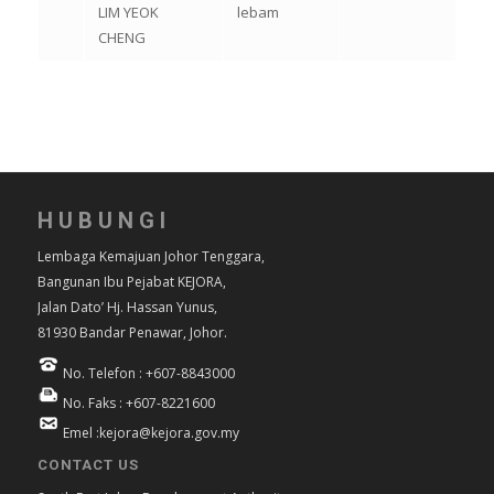
LIM YEOK
lebam
CHENG
HUBUNGI
Lembaga Kemajuan Johor Tenggara,
Bangunan Ibu Pejabat KEJORA,
Jalan Dato’ Hj. Hassan Yunus,
81930 Bandar Penawar, Johor.
No. Telefon : +607-8843000
No. Faks : +607-8221600
Emel :kejora@kejora.gov.my
CONTACT US