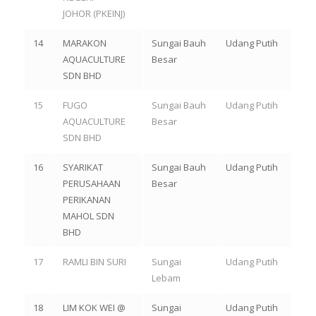
JOHOR (PKEINJ)
14
MARAKON
Sungai Bauh
Udang Putih
AQUACULTURE
Besar
SDN BHD
15
FUGO
Sungai Bauh
Udang Putih
AQUACULTURE
Besar
SDN BHD
16
SYARIKAT
Sungai Bauh
Udang Putih
PERUSAHAAN
Besar
PERIKANAN
MAHOL SDN
BHD
17
RAMLI BIN SURI
Sungai
Udang Putih
Lebam
18
LIM KOK WEI @
Sungai
Udang Putih