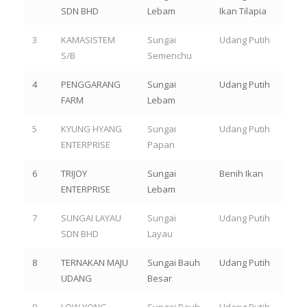
SDN BHD
Lebam
Ikan Tilapia
3
KAMASISTEM
Sungai
Udang Putih
S/B
Semenchu
4
PENGGARANG
Sungai
Udang Putih
FARM
Lebam
5
KYUNG HYANG
Sungai
Udang Putih
ENTERPRISE
Papan
6
TRIJOY
Sungai
Benih Ikan
ENTERPRISE
Lebam
7
SUNGAI LAYAU
Sungai
Udang Putih
SDN BHD
Layau
8
TERNAKAN MAJU
Sungai Bauh
Udang Putih
UDANG
Besar
9
LOW YONG
Sungai Bauh
Udang Putih