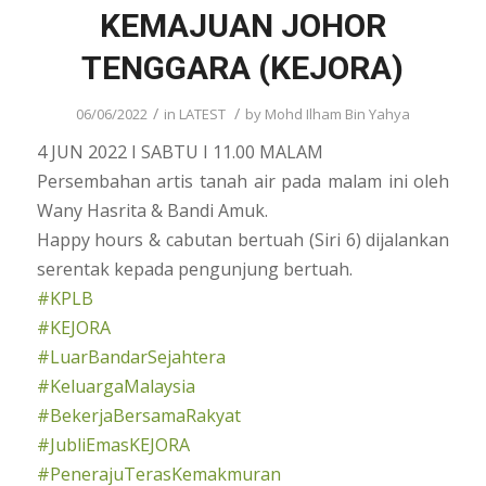
KEMAJUAN JOHOR
TENGGARA (KEJORA)
/
/
06/06/2022
in
LATEST
by
Mohd Ilham Bin Yahya
4 JUN 2022 I SABTU I 11.00 MALAM
Persembahan artis tanah air pada malam ini oleh
Wany Hasrita & Bandi Amuk.
Happy hours & cabutan bertuah (Siri 6) dijalankan
serentak kepada pengunjung bertuah.
#KPLB
#KEJORA
#LuarBandarSejahtera
#KeluargaMalaysia
#BekerjaBersamaRakyat
#JubliEmasKEJORA
#PenerajuTerasKemakmuran