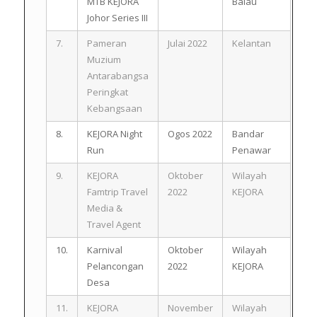
MTB KEJORA
Balau
Johor Series III
7.
Pameran
Julai 2022
Kelantan
Muzium
Antarabangsa
Peringkat
Kebangsaan
8.
KEJORA Night
Ogos 2022
Bandar
Run
Penawar
9.
KEJORA
Oktober
Wilayah
Famtrip Travel
2022
KEJORA
Media &
Travel Agent
10.
Karnival
Oktober
Wilayah
Pelancongan
2022
KEJORA
Desa
11.
KEJORA
November
Wilayah