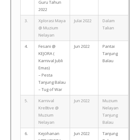
Guru Tahun
2022
3.
Xplorasi Maya
Julai 2022
Dalam
@ Muzium
Talian
Nelayan
4.
Fesani @
Jun 2022
Pantai
KEJORA (
Tanjung
Karnival Jubli
Balau
Emas)
– Pesta
Tanjung Balau
– Tug of War
5.
Karnival
Jun 2022
Muzium
Kre8tive @
Nelayan
Muzium
Tanjung
Nelayan
Balau
6.
Kejohanan
Jun 2022
Tanjung