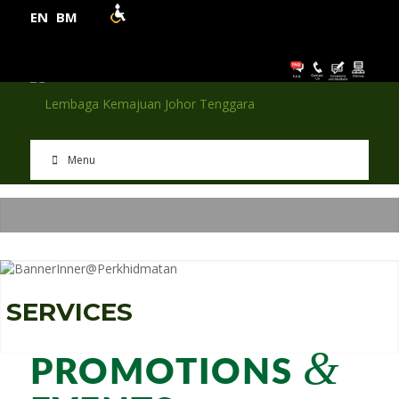
EN
BM
Menu
S
E
R
V
I
C
E
S
&
PROMOTIONS