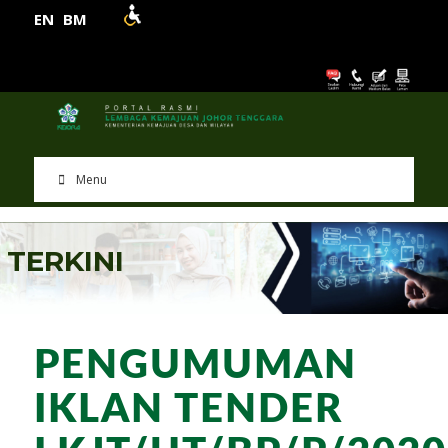
EN
BM
Menu
T
E
R
K
I
N
I
PENGUMUMAN
IKLAN TENDER