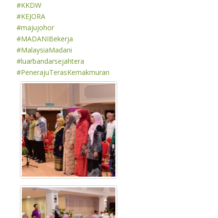
#KKDW
#KEJORA
#majujohor
#MADANIBekerja
#MalaysiaMadani
#luarbandarsejahtera
#PenerajuTerasKemakmuran