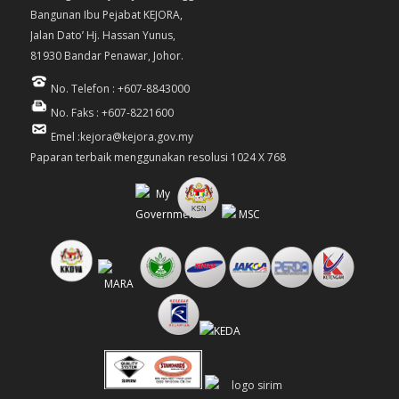
Bangunan Ibu Pejabat KEJORA,
Jalan Dato’ Hj. Hassan Yunus,
81930 Bandar Penawar, Johor.
No. Telefon : +607-8843000
No. Faks : +607-8221600
Emel :kejora@kejora.gov.my
Paparan terbaik menggunakan resolusi 1024 X 768