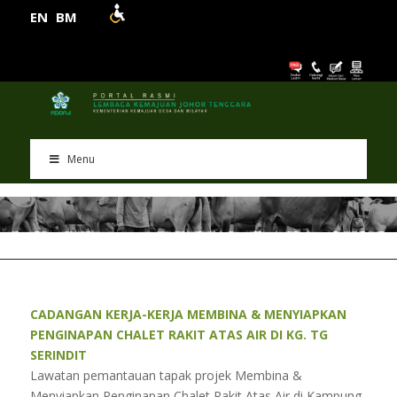
EN
BM
Menu
CADANGAN KERJA-KERJA MEMBINA & MENYIAPKAN
PENGINAPAN CHALET RAKIT ATAS AIR DI KG. TG
SERINDIT
Lawatan pemantauan tapak projek Membina &
Menyiapkan Penginapan Chalet Rakit Atas Air di Kampung