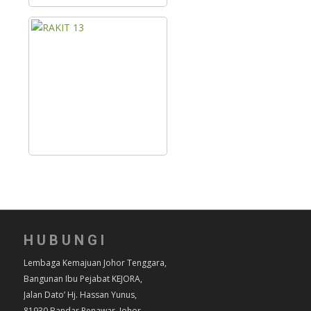
HUBUNGI
Lembaga Kemajuan Johor Tenggara,
Bangunan Ibu Pejabat KEJORA,
Jalan Dato’ Hj. Hassan Yunus,
81930 Bandar Penawar, Johor.