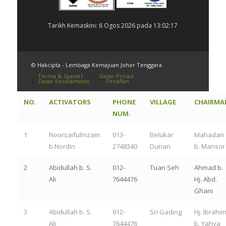
Tarikh Kemaskini: 6 Ogos 2026 pada 13:02:17
© Hakcipta - Lembaga Kemajuan Johor Tenggara
Terma & Syarat1
Dasar Privasi
Dasar Keselamatan
Penafian
NO.
ACTIVATORS
PHONE
VILLAGE
CHAIRMA
NUM.
1
Noorsaifulnizam
013-
Belukar
Mahadan
b Nordin
2748340
Durian
b. Mansor
2
Abidullah b. S.
012-
Tuan Seh
Ahmad b.
Ali
7644476
Hj. Abd.
Ghani
3
Abidullah b. S.
012-
Sri Gading
Hj. Ibrahi
Ali
7644476
b. Yahya