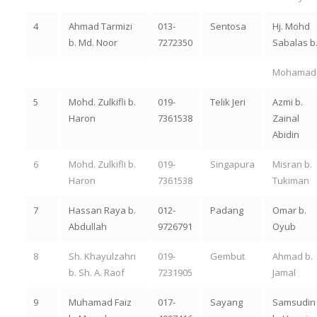
4
Ahmad Tarmizi
013-
Sentosa
Hj. Mohd
b. Md. Noor
7272350
Sabalas b
Mohamad
5
Mohd. Zulkifli b.
019-
Telik Jeri
Azmi b.
Haron
7361538
Zainal
Abidin
6
Mohd. Zulkifli b.
019-
Singapura
Misran b.
Haron
7361538
Tukiman
7
Hassan Raya b.
012-
Padang
Omar b.
Abdullah
9726791
Oyub
8
Sh. Khayulzahri
019-
Gembut
Ahmad b.
b. Sh. A. Raof
7231905
Jamal
9
Muhamad Faiz
017-
Sayang
Samsudin