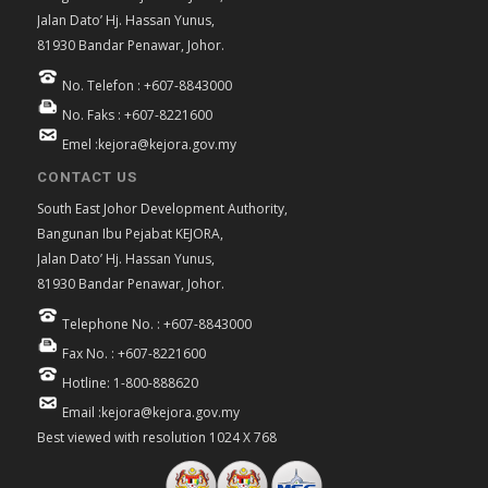
Jalan Dato’ Hj. Hassan Yunus,
81930 Bandar Penawar, Johor.
No. Telefon : +607-8843000
No. Faks : +607-8221600
Emel :kejora@kejora.gov.my
CONTACT US
South East Johor Development Authority,
Bangunan Ibu Pejabat KEJORA,
Jalan Dato’ Hj. Hassan Yunus,
81930 Bandar Penawar, Johor.
Telephone No. : +607-8843000
Fax No. : +607-8221600
Hotline: 1-800-888620
Email :kejora@kejora.gov.my
Best viewed with resolution 1024 X 768