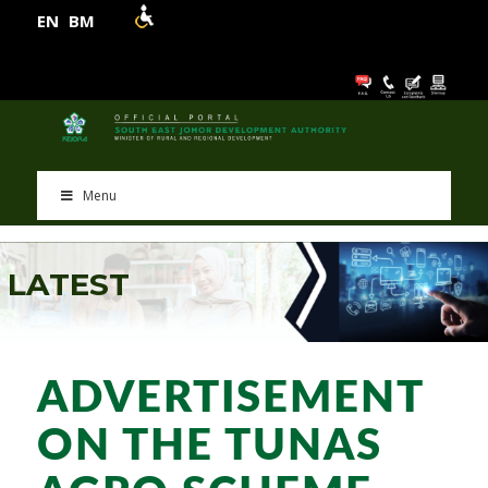
EN
BM
Menu
L
A
T
E
S
T
ADVERTISEMENT
ON THE TUNAS