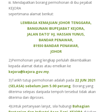
iii. Mendapatkan borang permohonan di ibu pejabat
KEJORA
sepertimana alamat berikut:
LEMBAGA KEMAJUAN JOHOR TENGGARA,
BANGUNAN IBUPEJABAT KEJORA,
JALAN DATO’ HJ. HASSAN YUNUS,
BANDAR PENAWAR,
81930 BANDAR PENAWAR,
JOHOR
2)Permohonan yang lengkap perlulah dikembalikan
kepada alamat diatas atau emelkan ke
kejora@kejora.gov.my
.
3)Tarikh tutup permohonan adalah pada
22 JUN 2021
(SELASA) sebelum jam 5.00 petang
. Borang yang
diterima selepas daripada tempoh tersebut tidak akan
diterima dan diproses.
4)Untuk pertanyaan lanjut, sila hubungi
Bahagian
Pertanian dan Industri Asas Tani, KEJORA
di talian