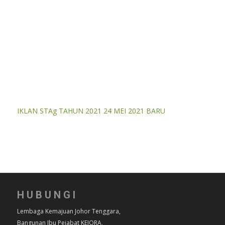
IKLAN STAg TAHUN 2021 24 MEI 2021 BARU
HUBUNGI
Lembaga Kemajuan Johor Tenggara,
Bangunan Ibu Pejabat KEJORA,