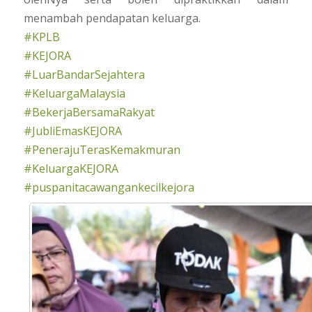
menambah pendapatan keluarga.
#KPLB
#KEJORA
#LuarBandarSejahtera
#KeluargaMalaysia
#BekerjaBersamaRakyat
#JubliEmasKEJORA
#PenerajuTerasKemakmuran
#KeluargaKEJORA
#puspanitacawangankecilkejora