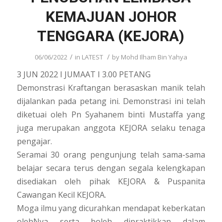
KEMAJUAN JOHOR
TENGGARA (KEJORA)
/
/
06/06/2022
in
LATEST
by
Mohd Ilham Bin Yahya
3 JUN 2022 I JUMAAT I 3.00 PETANG
Demonstrasi Kraftangan berasaskan manik telah
dijalankan pada petang ini. Demonstrasi ini telah
diketuai oleh Pn Syahanem binti Mustaffa yang
juga merupakan anggota KEJORA selaku tenaga
pengajar.
Seramai 30 orang pengunjung telah sama-sama
belajar secara terus dengan segala kelengkapan
disediakan oleh pihak KEJORA & Puspanita
Cawangan Kecil KEJORA.
Moga ilmu yang dicurahkan mendapat keberkatan
olehNya serta boleh dipraktikkan dalam