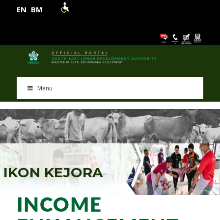
EN
BM
Menu
I
K
O
N
K
E
J
O
R
A
INCOME