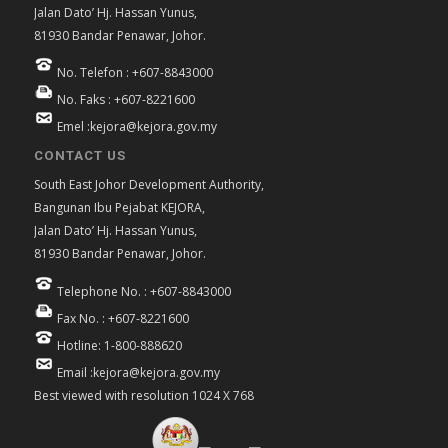
Jalan Dato’ Hj. Hassan Yunus,
81930 Bandar Penawar, Johor.
No. Telefon : +607-8843000
No. Faks : +607-8221600
Emel :kejora@kejora.gov.my
CONTACT US
South East Johor Development Authority,
Bangunan Ibu Pejabat KEJORA,
Jalan Dato’ Hj. Hassan Yunus,
81930 Bandar Penawar, Johor.
Telephone No. : +607-8843000
Fax No. : +607-8221600
Hotline: 1-800-888620
Email :kejora@kejora.gov.my
Best viewed with resolution 1024 X 768