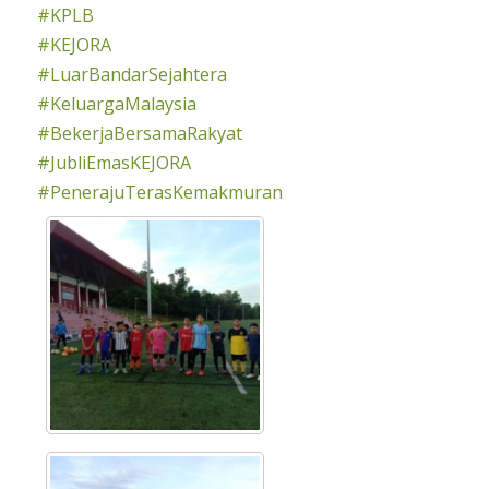
#KPLB
#KEJORA
#LuarBandarSejahtera
#KeluargaMalaysia
#BekerjaBersamaRakyat
#JubliEmasKEJORA
#PenerajuTerasKemakmuran