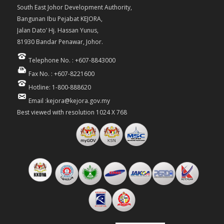
South East Johor Development Authority,
Bangunan Ibu Pejabat KEJORA,
Jalan Dato’ Hj. Hassan Yunus,
81930 Bandar Penawar, Johor.
Telephone No. : +607-8843000
Fax No. : +607-8221600
Hotline: 1-800-888620
Email :kejora@kejora.gov.my
Best viewed with resolution 1024 X 768