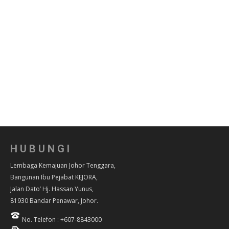
HUBUNGI
Lembaga Kemajuan Johor Tenggara,
Bangunan Ibu Pejabat KEJORA,
Jalan Dato’ Hj. Hassan Yunus,
81930 Bandar Penawar, Johor.
No. Telefon : +607-8843000