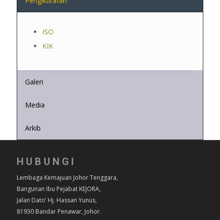
Pengiktirafan
ISO
KIK
Galeri
Media
Arkib
HUBUNGI
Lembaga Kemajuan Johor Tenggara,
Bangunan Ibu Pejabat KEJORA,
Jalan Dato’ Hj. Hassan Yunus,
81930 Bandar Penawar, Johor.