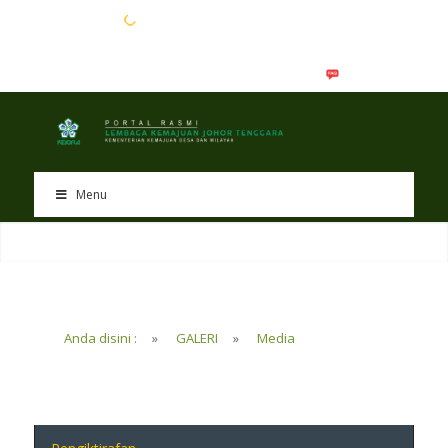
EN
BM
Menu
Anda disini :
»
GALERI
»
Media