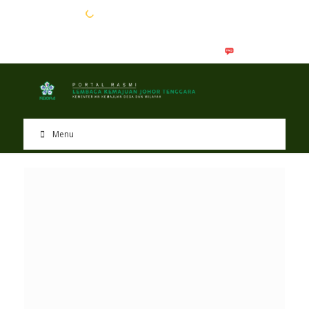
EN
BM
Menu