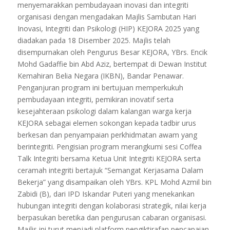
menyemarakkan pembudayaan inovasi dan integriti
organisasi dengan mengadakan Majlis Sambutan Hari
Inovasi, Integriti dan Psikologi (HIP) KEJORA 2025 yang
diadakan pada 18 Disember 2025. Majlis telah
disempurnakan oleh Pengurus Besar KEJORA, YBrs. Encik
Mohd Gadaffie bin Abd Aziz, bertempat di Dewan Institut
Kemahiran Belia Negara (IKBN), Bandar Penawar.
Penganjuran program ini bertujuan memperkukuh
pembudayaan integriti, pemikiran inovatif serta
kesejahteraan psikologi dalam kalangan warga kerja
KEJORA sebagai elemen sokongan kepada tadbir urus
berkesan dan penyampaian perkhidmatan awam yang
berintegriti. Pengisian program merangkumi sesi Coffea
Talk Integriti bersama Ketua Unit Integriti KEJORA serta
ceramah integriti bertajuk “Semangat Kerjasama Dalam
Bekerja” yang disampaikan oleh YBrs. KPL Mohd Azmil bin
Zabidi (B), dari IPD Iskandar Puteri yang menekankan
hubungan integriti dengan kolaborasi strategik, nilai kerja
berpasukan beretika dan pengurusan cabaran organisasi.
Majlis ini turut menjadi platform pengiktirafan pencapaian