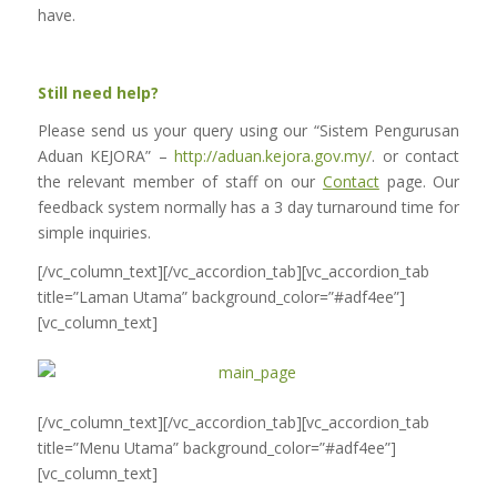
have.
Still need help?
Please send us your query using our “Sistem Pengurusan
Aduan KEJORA” –
http://aduan.kejora.gov.my/
. or contact
the relevant member of staff on our
Contact
page. Our
feedback system normally has a 3 day turnaround time for
simple inquiries.
[/vc_column_text][/vc_accordion_tab][vc_accordion_tab
title=”Laman Utama” background_color=”#adf4ee”]
[vc_column_text]
[/vc_column_text][/vc_accordion_tab][vc_accordion_tab
title=”Menu Utama” background_color=”#adf4ee”]
[vc_column_text]