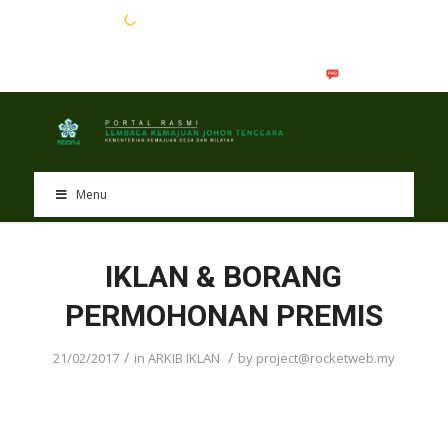
EN
BM
Menu
IKLAN & BORANG
PERMOHONAN PREMIS
/
/
21/02/2017
in
ARKIB IKLAN
by
project@rocketweb.my