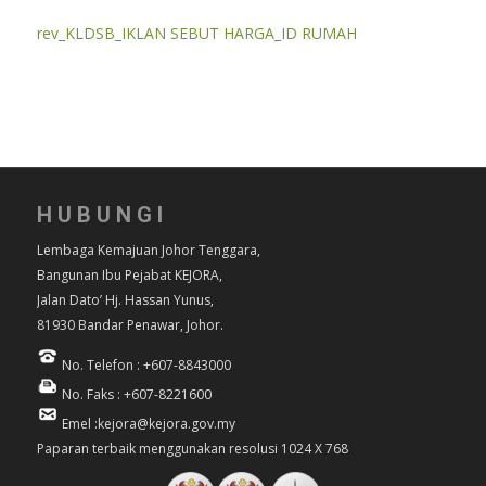
rev_KLDSB_IKLAN SEBUT HARGA_ID RUMAH
HUBUNGI
Lembaga Kemajuan Johor Tenggara,
Bangunan Ibu Pejabat KEJORA,
Jalan Dato’ Hj. Hassan Yunus,
81930 Bandar Penawar, Johor.
No. Telefon : +607-8843000
No. Faks : +607-8221600
Emel :kejora@kejora.gov.my
Paparan terbaik menggunakan resolusi 1024 X 768