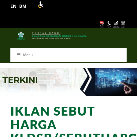
EN
BM
Menu
T
E
R
K
I
N
I
IKLAN SEBUT
HARGA