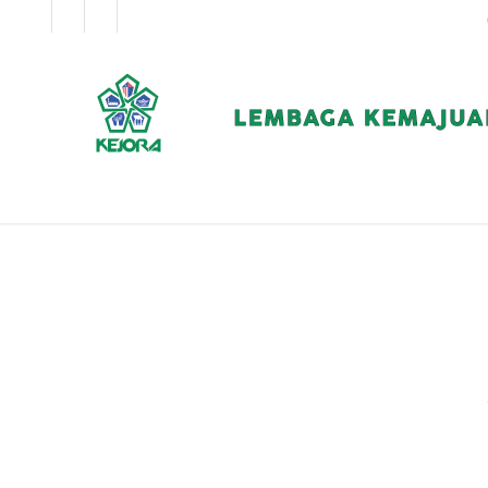
EN
BM
KORPORAT