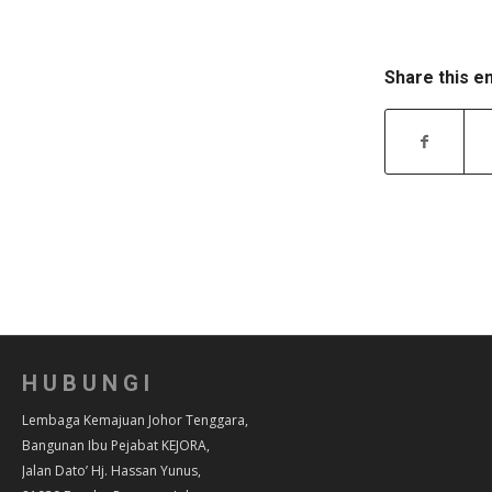
Share this e
HUBUNGI
Lembaga Kemajuan Johor Tenggara,
Bangunan Ibu Pejabat KEJORA,
Jalan Dato’ Hj. Hassan Yunus,