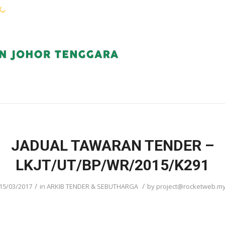
WARGA KEJORA
PERKHIDMATAN
KOMUN
JADUAL TAWARAN TENDER –
LKJT/UT/BP/WR/2015/K291
/
/
15/03/2017
in
ARKIB TENDER & SEBUTHARGA
by
project@rocketweb.m