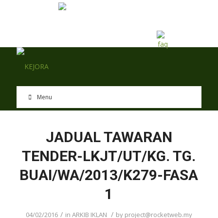
EN
BM
Menu
JADUAL TAWARAN
TENDER-LKJT/UT/KG. TG.
BUAI/WA/2013/K279-FASA
1
/
/
04/02/2016
in
ARKIB IKLAN
by
project@rocketweb.my