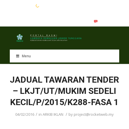
EN
BM
Menu
JADUAL TAWARAN TENDER
– LKJT/UT/MUKIM SEDELI
KECIL/P/2015/K288-FASA 1
/
/
04/02/2016
in
ARKIB IKLAN
by
project@rocketweb.my