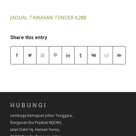
JADUAL TAWARAN TENDER K288
Share this entry
HUBUNGI
Lembaga Kemajuan Johor Tenggara,
Bangunan Ibu Pejabat KEJORA,
Jalan Dato’ Hj. Hassan Yunus,