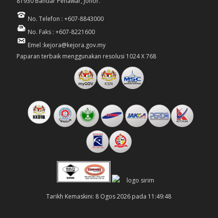
81930 Bandar Penawar, Johor.
No. Telefon : +607-8843000
No. Faks : +607-8221600
Emel :kejora@kejora.gov.my
Paparan terbaik menggunakan resolusi 1024 X 768
Tarikh Kemaskini: 8 Ogos 2026 pada 11:49:48