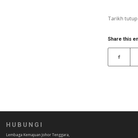
Tarikh tutu
Share this e
HUBUNGI
Lembaga Kemajuan Johor Tenggara,