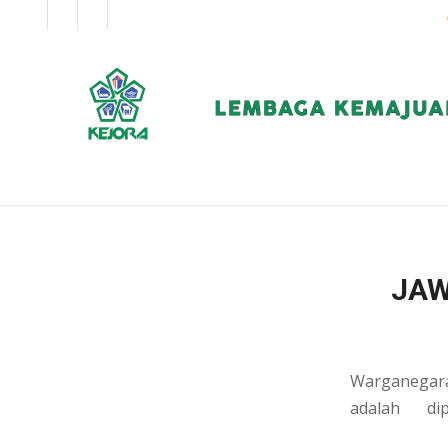
EN
BM
KORPORAT
JAW
Warganegara
adalah di