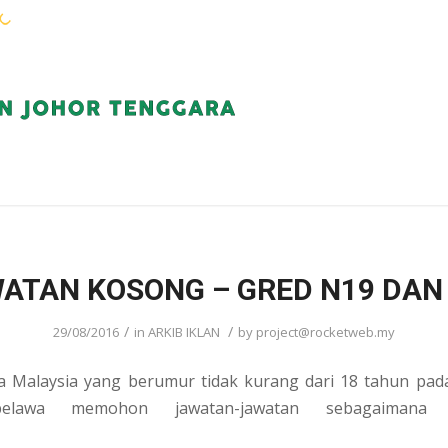
WARGA KEJORA
PERKHIDMATAN
KOMUN
ATAN KOSONG – GRED N19 DAN
/
/
29/08/2016
in
ARKIB IKLAN
by
project@rocketweb.my
 Malaysia yang berumur tidak kurang dari 18 tahun pada 
pelawa memohon jawatan-jawatan sebagaimana