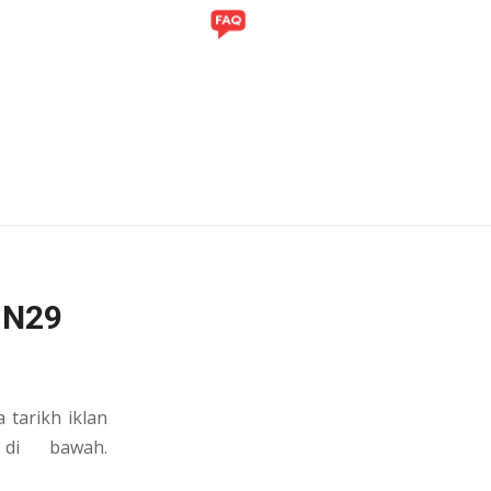
ITI
GALERI
 N29
tarikh iklan
 di bawah.