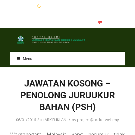
EN
BM
Menu
JAWATAN KOSONG –
PENOLONG JURUUKUR
BAHAN (PSH)
/
/
06/01/2016
in
ARKIB IKLAN
by
project@rocketweb.my
Warganegara Malaysia yang berumur tidak