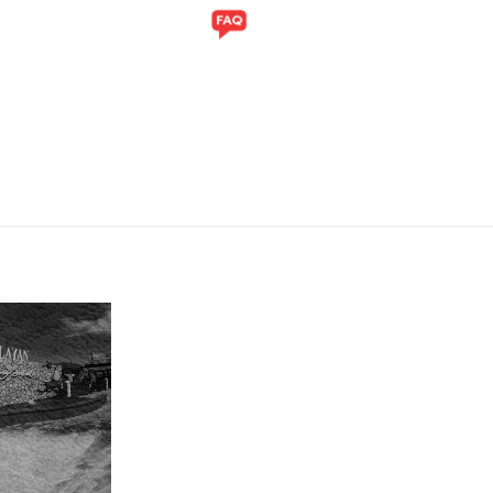
ITI
GALERI