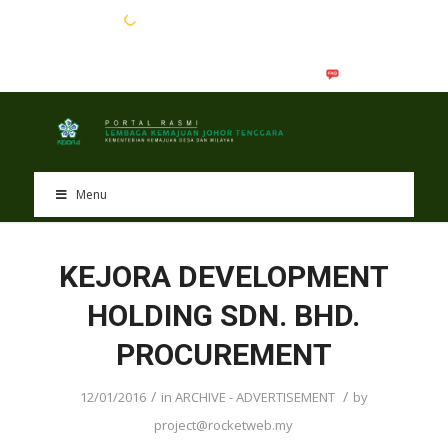
EN
BM
Menu
KEJORA DEVELOPMENT
HOLDING SDN. BHD.
PROCUREMENT
/
/
12/01/2016
in
ARCHIVE - ADVERTISEMENT
by
project@rocketweb.my