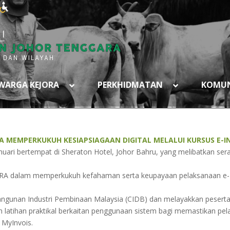
WARGA KEJORA
PERKHIDMATAN
KOMUN
A MEMPERKUKUH KESIAPSIAGAAN DIGITAL MELALUI KURSUS E-I
uari bertempat di Sheraton Hotel, Johor Bahru, yang melibatkan sera
RA dalam memperkukuh kefahaman serta keupayaan pelaksanaan e-Inv
bangunan Industri Pembinaan Malaysia (CIDB) dan melayakkan peser
n latihan praktikal berkaitan penggunaan sistem bagi memastikan pel
 MyInvois.