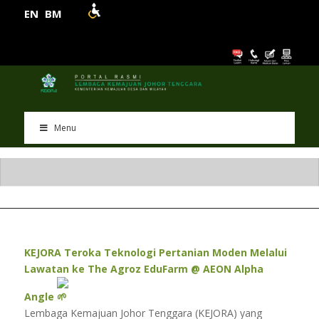
EN
BM
Menu
KEJORA Teroka Teknologi Pertanian Moden Melalui
Lawatan ke The Agroz EduFarm @ AEON Alpha
Angle
Lembaga Kemajuan Johor Tenggara (KEJORA) yang