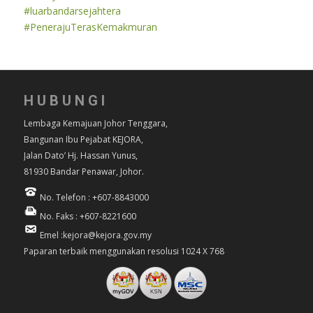
#luarbandarsejahtera
#PenerajuTerasKemakmuran
HUBUNGI
Lembaga Kemajuan Johor Tenggara,
Bangunan Ibu Pejabat KEJORA,
Jalan Dato’ Hj. Hassan Yunus,
81930 Bandar Penawar, Johor.
No. Telefon : +607-8843000
No. Faks : +607-8221600
Emel :kejora@kejora.gov.my
Paparan terbaik menggunakan resolusi 1024 X 768