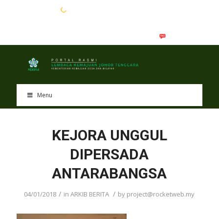
EN
BM
Menu
KEJORA UNGGUL
DIPERSADA
ANTARABANGSA
/
/
04/01/2018
in
ARKIB BERITA
by
project@rocketweb.my