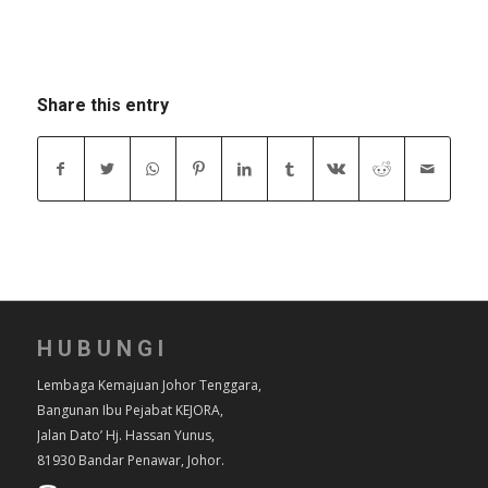
Share this entry
HUBUNGI
Lembaga Kemajuan Johor Tenggara,
Bangunan Ibu Pejabat KEJORA,
Jalan Dato’ Hj. Hassan Yunus,
81930 Bandar Penawar, Johor.