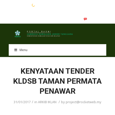
EN
BM
Menu
KENYATAAN TENDER
KLDSB TAMAN PERMATA
PENAWAR
/
/
31/01/2017
in
ARKIB IKLAN
by
project@rocketweb.my