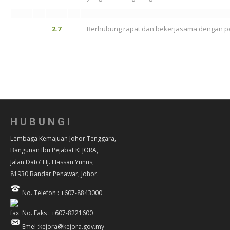
2.7
Berhubung rapat dan bekerjasama dengan pe
HUBUNGI
Lembaga Kemajuan Johor Tenggara,
Bangunan Ibu Pejabat KEJORA,
Jalan Dato’ Hj. Hassan Yunus,
81930 Bandar Penawar, Johor.
No. Telefon : +607-8843000
No. Faks : +607-8221600
Emel :kejora@kejora.gov.my