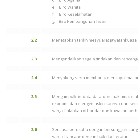
d. Biro Agama
e. Biro Wanita
f. Biro Keselamatan
g. Biro Pembangunan Insan
2.2
Menetapkan tarikh mesyuarat jawatankuasa s
2.3
Mengendalikan segala tindakan dan rancanga
2.4
Menyokong serta membantu mencapai matlam
2.5
Mengumpulkan data-data dan maklumat-makl
ekonomi dan mengemaskinikannya dari sema
yang dijalankan di bandar dan kawasan berh
2.6
Sentiasa berusaha dengan bersungguh-sungg
yang dirancang dengan baik dan teratur.