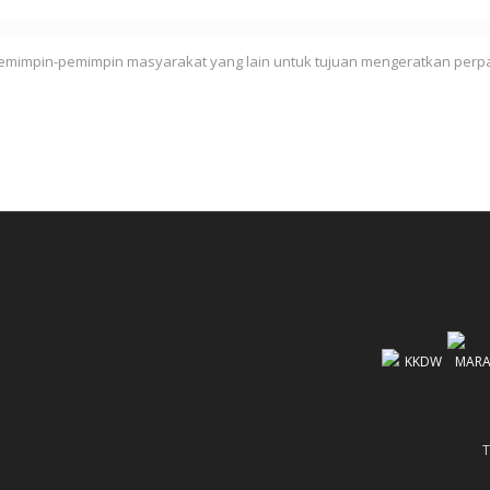
mimpin-pemimpin masyarakat yang lain untuk tujuan mengeratkan perp
T