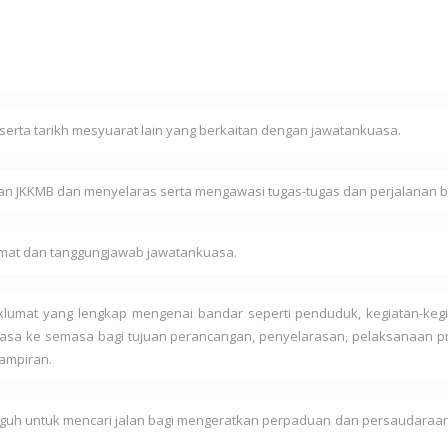
erta tarikh mesyuarat lain yang berkaitan dengan jawatankuasa.
n JKKMB dan menyelaras serta mengawasi tugas-tugas dan perjalanan bi
at dan tanggungjawab jawatankuasa.
umat yang lengkap mengenai bandar seperti penduduk, kegiatan-kegi
sa ke semasa bagi tujuan perancangan, penyelarasan, pelaksanaan p
ampiran.
uh untuk mencari jalan bagi mengeratkan perpaduan dan persaudaraan 