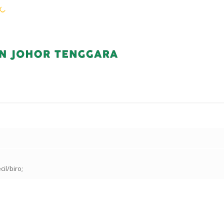
WARGA KEJORA
PERKHIDMATAN
KOMUN
l/biro;