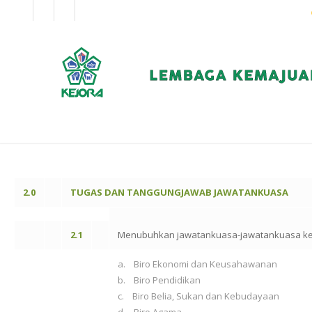
EN
BM
KORPORAT
2.0
TUGAS DAN TANGGUNGJAWAB JAWATANKUASA
2.1
Menubuhkan jawatankuasa-jawatankuasa keci
a. Biro Ekonomi dan Keusahawanan
b. Biro Pendidikan
c. Biro Belia, Sukan dan Kebudayaan