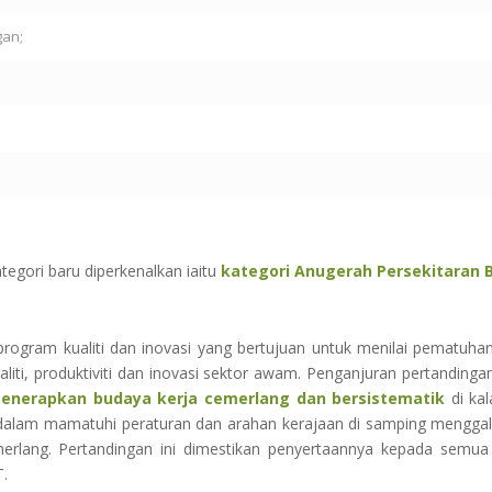
gan;
egori baru diperkenalkan iaitu
kategori Anugerah Persekitaran Be
 program kualiti dan inovasi yang bertujuan untuk menilai pematuh
liti, produktiviti dan inovasi sektor awam. Penganjuran pertandinga
menerapkan budaya kerja cemerlang
dan bersistematik
di ka
dalam mamatuhi peraturan dan arahan kerajaan di samping menggal
erlang. Pertandingan ini dimestikan penyertaannya kepada semua
T.