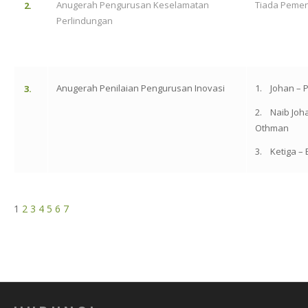
Anugerah Pengurusan Keselamatan
Tiada Peme
2.
Perlindungan
Anugerah Penilaian Pengurusan Inovasi
1. Johan – P
3.
2. Naib Joha
Othman
3. Ketiga – E
1
2
3
4
5
6
7