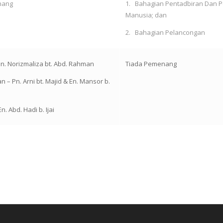
nang
1. Bahagian Pentadbiran Dan 
Manusia; dan
2. Bahagian Pelancongan
n. Norizmaliza bt. Abd. Rahman
Tiada Pemenang
n – Pn. Arni bt. Majid & En. Mansor b.
n. Abd. Hadi b. Ijai