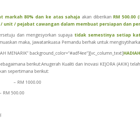
at markah 80% dan ke atas sahaja
akan diberikan
RM 500.00 (
 unit / pejabat cawangan dalam membuat persiapan dan pers
 bersetuju dan mengesyorkan supaya
tidak semestinya setiap k
memuaskan maka, Jawatankuasa Pemandu berhak untuk mengisytiharka
ADIAH MENARIK” background_color=”#adf4ee”][vc_column_text]
HADIA
agaimana berikut:Anugerah Kualiti dan Inovasi KEJORA (AKIK) telah 
kan sepertimana berikut:
– RM 1000.00
– RM 500.00
: