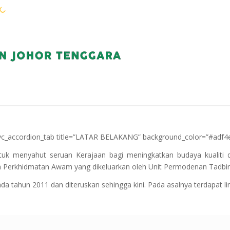
WARGA KEJORA
PERKHIDMATAN
KOMUN
][vc_accordion_tab title=”LATAR BELAKANG” background_color=”#adf4e
tuk menyahut seruan Kerajaan bagi meningkatkan budaya kualiti
 Perkhidmatan Awam yang dikeluarkan oleh Unit Permodenan Tadbi
da tahun 2011 dan diteruskan sehingga kini. Pada asalnya terdapat li