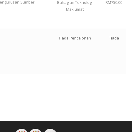
Pengurusan Sumber
Bahagian Teknologi
RM750.00
Maklumat
Tiada Pencalonan
Tiada