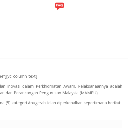
ITI
GALERI
e”][vc_column_text]
 dan inovasi dalam Perkhidmatan Awam. Pelaksanaannya adalah
ran dan Perancangan Pengurusan Malaysia (MAMPU).
ma (5) kategori Anugerah telah diperkenalkan sepertimana berikut: