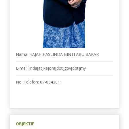
Nama:
HAJAH HASLINDA BINTI ABU BAKAR
E-mel: linda[at]kejora[dot]gov[dot]my
No. Telefon: 07-8843011
OBJEKTIF