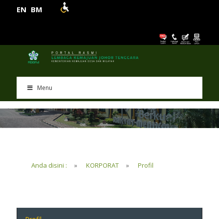
EN
BM
Menu
Anda disini :
»
KORPORAT
»
Profil