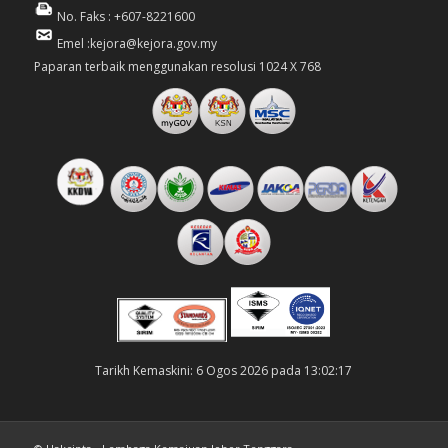
No. Faks : +607-8221600
Emel :kejora@kejora.gov.my
Paparan terbaik menggunakan resolusi 1024 X 768
Tarikh Kemaskini: 6 Ogos 2026 pada 13:02:17