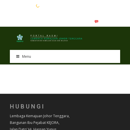
EN
BM
Menu
HUBUNGI
Lembaga Kemajuan Johor Tenggara,
Bangunan Ibu Pejabat KEJORA,
Jalan Dato’ Hj. Hassan Yunus,