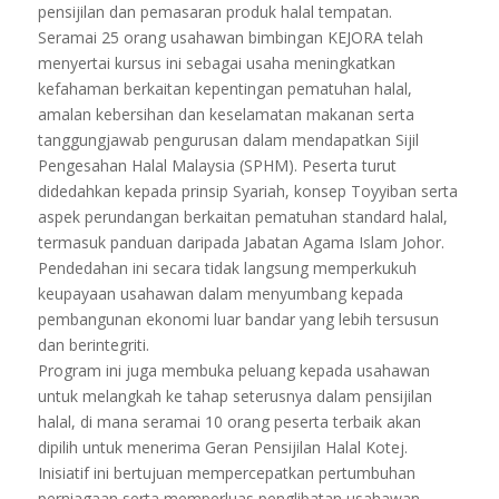
pensijilan dan pemasaran produk halal tempatan.
Seramai 25 orang usahawan bimbingan KEJORA telah
menyertai kursus ini sebagai usaha meningkatkan
kefahaman berkaitan kepentingan pematuhan halal,
amalan kebersihan dan keselamatan makanan serta
tanggungjawab pengurusan dalam mendapatkan Sijil
Pengesahan Halal Malaysia (SPHM). Peserta turut
didedahkan kepada prinsip Syariah, konsep Toyyiban serta
aspek perundangan berkaitan pematuhan standard halal,
termasuk panduan daripada Jabatan Agama Islam Johor.
Pendedahan ini secara tidak langsung memperkukuh
keupayaan usahawan dalam menyumbang kepada
pembangunan ekonomi luar bandar yang lebih tersusun
dan berintegriti.
Program ini juga membuka peluang kepada usahawan
untuk melangkah ke tahap seterusnya dalam pensijilan
halal, di mana seramai 10 orang peserta terbaik akan
dipilih untuk menerima Geran Pensijilan Halal Kotej.
Inisiatif ini bertujuan mempercepatkan pertumbuhan
perniagaan serta memperluas penglibatan usahawan